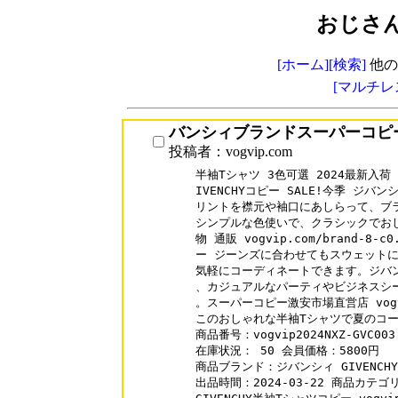
おじさ
[ホーム]
[検索]
他の
[マルチレ
バンシィブランドスーパーコピ
投稿者：vogvip.com
半袖Tシャツ 3色可選 2024最新入荷
IVENCHYコピー SALE!今季 ジ
リントを襟元や袖口にあしらって、ブラ
シンプルな色使いで、クラシックでおしゃ
物 通販 vogvip.com/brand-8
ー ジーンズに合わせてもスウェットに
気軽にコーディネートできます。ジバン
、カジュアルなパーティやビジネスシー
。スーパーコピー激安市場直営店 vogvi
このおしゃれな半袖Tシャツで夏のコー
商品番号：vogvip2024NXZ-GVC003

在庫状況： 50 会員価格：5800円

商品ブランド：ジバンシィ GIVENCHY

出品時間：2024-03-22 商品カテゴ