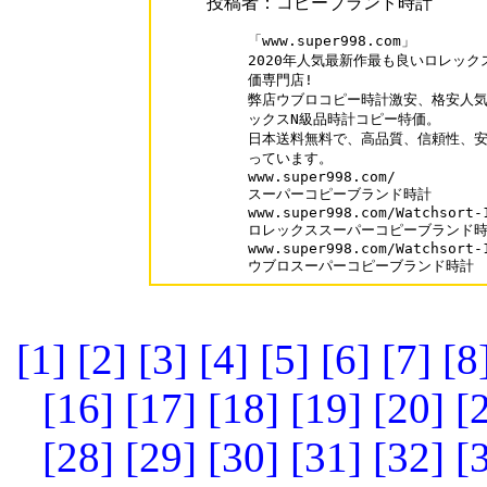
投稿者：コピーブランド時計
「www.super998.com」

2020年人気最新作最も良いロレック
価専門店!

弊店ウブロコピー時計激安、格安人気
ックスN級品時計コピー特価。

日本送料無料で、高品質、信頼性、安
っています。

www.super998.com/

スーパーコピーブランド時計

www.super998.com/Watchsort-1
ロレックススーパーコピーブランド時
www.super998.com/Watchsort-1
[1]
[2]
[3]
[4]
[5]
[6]
[7]
[8
[16]
[17]
[18]
[19]
[20]
[
[28]
[29]
[30]
[31]
[32]
[