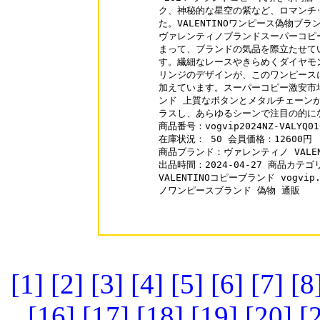
ク、神秘的な星空の紫など、ロマンチ
た。VALENTINOワンピース偽物ブランド v
ヴァレンティノブランドスーパーコピー
まって、ブランドの気品を際立たせて
す。繊細なレースやきらめくダイヤモンド
リンジのデザインが、このワンピース
加えています。スーパーコピー激安市場直営
ンド 上質なボタンとメタルチェーンが
ラスし、あらゆるシーンで注目の的にな
商品番号：vogvip2024NZ-VALYQ016
在庫状況： 50 会員価格：12600円

商品ブランド：ヴァレンティノ VALENT
出品時間：2024-04-27 商品カテゴ
VALENTINOコピーブランド vogvip.
ノワンピースブランド 偽物 通販

[1]
[2]
[3]
[4]
[5]
[6]
[7]
[8
[16]
[17]
[18]
[19]
[20]
[