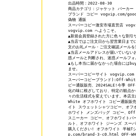
出品時間：2022-08-30

商品カテゴリ：ジャケット パーカー 
ブランド コピー vogvip.com/goo
偽物 通販

スーパーコピー激安市場直営店 vogvip
vogvip.com へようこそ。

▲新規会員登録された方に色々な割引サ
▲当店ではご注文日から翌営業日まで
文のお礼メール・ご注文確認メールを
▲当店メールアドレスが届いていない
惑メールと判断され、迷惑メールフォ
▲もし本当に届かなかった場合にはbuy@
ませ。

スーパーコピーサイト vogvip.com
スーパーコピーブランド):Off-Whi
ピー通販販売、2024SALE!今季 OF
化の味に根ざしており、特定の観点か
々の生活様式を変えています。本店主に
White オフホワイト コピー通販販
イト スウェットシャツコピー、オフホ
ホワイト メンズバッグ コピー、Off-
スニーカー コピー、オフホワイトパー
ルト、オフホワイト ジーンズ スーパ
購入ください! オフホワイト 半袖Tシャ