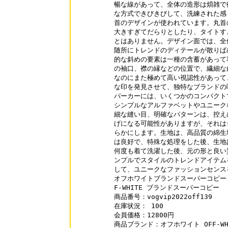
暢な線があって、全体の造形は煩雑で
な方式できびきびして、洗練された感
首のデザインが使われています。丸首
大きすぎてだらりとしたり、タイトす
とはありません。デザイン面では、全
随所にトレンドのディテールが散りば
的な斜めの要素は一種の含蓄があって
の袖口、襟の縁などの位置で、繊細な
なのにまた極めて高い視認性があって
な印を発見させて、独特なブランドの
パーカーには、いくつかのコンパクトで繊
シンプルなアルファベットやユニークな図
細な縫い目、明確なパターンは、控え
げになる可能性がありますが、それは
らかにします。生地は、高品質の綿生
は良好で、特殊な処理をした後、生地
何度も着て洗濯した後、元の形と良い
ンプルでスタイルのトレンドアイテム
して、ユニークなファッションセンス
オフホワイトブランドスーパーコピー vogvi
F-WHITE ブランドスーパーコピー

商品番号：vogvip2022off139

在庫状況： 100

会員価格：12800円

商品ブランド：オフホワイト OFF-WHI