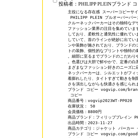
投稿者：PHILIPP PLEINブランド 
主役になる存在感 スーパーコピーサイト
 PHILIPP PLEIN プルオーバーパー
クルーネックパーカーはその独特なデザ
ファッション業界の注目を集めています
しており、柔軟性と通気性に優れていま
していて、首のラインが絶妙に出ていま
ンや装飾が施されており、ブランドのシ
トの装飾、個性的なプリントや独特の刺&
。細部に至るまでブランドのこだわりや
。色選びは大胆で鮮やかで、定番の白黒
まざまなファッション好きのニーズに応えま
ネックパーカーは、シルエットがフィッ
着膨れしたり、タイトすぎて動きを制限
さを演出しながらも快適さを感じられま
ブランド コピー vogvip.com/brand
 コピー

商品番号：vogvip2023WT-PP020

在庫状況： 50

会員価格：8800円

商品ブランド：フィリッププレイン PHILI
出品時間：2023-11-27

商品カテゴリ：ジャケット パーカー セ
ブランド コピー vogvip.com/goo