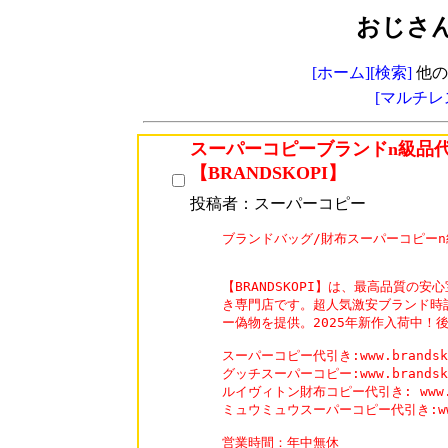
おじさ
[ホーム]
[検索]
他の
[マルチレ
スーパーコピーブランドn級品
【BRANDSKOPI】
投稿者：スーパーコピー
ブランドバッグ/財布スーパーコピーn級品
【BRANDSKOPI】は、最高品質の安
き専門店です。超人気激安ブランド時
ー偽物を提供。2025年新作入荷中！
スーパーコピー代引き:www.brandskop
グッチスーパーコピー:www.brandskopi
ルイヴィトン財布コピー代引き: www.bran
ミュウミュウスーパーコピー代引き:www.br
営業時間：年中無休