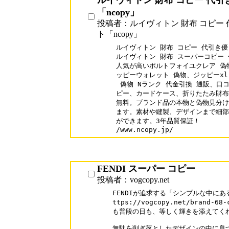
ルイヴィトン 財布 コピー 代
「ncopy」
投稿者：ルイヴィトン 財布 コピー
ト「ncopy」
ルイヴィトン 財布 コピー 代引き優良
ルイヴィトン 財布 スーパーコピー 代
人気が高いポルトフォイユクレア 偽
ッピーウォレット 偽物、ジッピーxl
 偽物 Nランク 代金引換 通販、口
ピー、カードケース、折りたたみ財布
無料。ブランド品の本物と偽物見分け
ます。素材や縫製、デザインまで細部
ができます。3年品質保証！

/www.ncopy.jp/
FENDI スーパー コピー
投稿者：vogcopy.net
FENDIが追求する「シンプルな中にあ
ttps://vogcopy.net/brand-
も普段の日も、等しく輝きを添えてくれ
無駄を削ぎ落としたデザインの中に息づく確