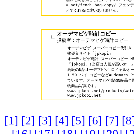
y.net/fendi_bag-copy/ 
えてくれるに違いありません。
オーデマピゲ時計コピー
投稿者：オーデマピゲ時計コピー
オーデマピゲ スーパーコピー代引き，
物優良サイト「jpkopi」!

オーデマピゲ時計 スーパーコピー N
「jpkopi」!当店は人気が高いオー
高級のN品オーデマピゲ ロイヤルオーク
1.59 バイ コピーなどAudemars
ています。オーデマピゲ偽物N級品全国
物商品写真です。

www.jpkopi.net/products/watc
www.jpkopi.net
[1]
[2]
[3]
[4]
[5]
[6]
[7]
[8
[16]
[17]
[18]
[19]
[20]
[