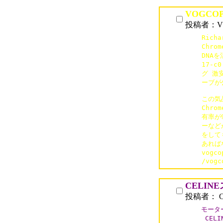
VOGCO
投稿者：VO
Rich
Chr
DNAを
17-c
グ 激
ーブが
この気品
Chro
有率が
ーなど
をして
あれば
vogc
/vogc
CELIN
投稿者： C
モーター
 CEL