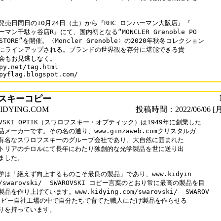
発売日同日の10月24日（土）から『RHC ロンハーマン大阪店』『

マン千駄ヶ谷店R』にて、国内初となる“MONCLER Grenoble PO

 STORE”を開催。〈Moncler Grenoble〉の2020年秋冬コレクション

にラインアップされる。ブランドの世界観を存分に堪能できる貴

会もお見逃しなく。

py.net/tag.html

pyflag.blogspot.com/
スキーコピー
DYING.COM
投稿時間：2022/06/06 [月
OVSKI OPTIK（スワロフスキー・オプティック）は1949年に創業した

メーカーです。その名の通り、www.ginzaweb.comクリスタルガ

有名なスワロフスキーのグループ会社であり、大自然に囲まれた

トリアのチロルにて長年にわたり独創的な光学製品を世に送り出

ました。

学は「絶えず向上するものこそ最良の製品」であり、www.kidyin

m/swarovski/  SWAROVSKI コピー言葉のとおり常に最高の製品を目

品を作り上げています。www.kidying.com/swarovski/  SWAROV

 コピー自社工場の中で自分たちで育てた職人にだけ製品を作らせる

りを持っています。