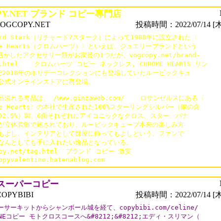
PY.NET ブランド コピー專門店
GCOPY.NET
投稿時間：2022/07/14 [木
ard Stark（リチャード?スターク）によって1988年に設立された〈

ome Hearts（クロムハーツ）〉といえば、ジュエリーブランドという

活かしたアクセサリー類がお家芸の1つだが、vogcopy.net/brand-

0.html    クロムハーツ コピー ネックレス, CHROME HEARTS リン

安2018年のホリデーコレクションにも登場していたルービックキュ

公式オンラインストアに再登場。

溢れる奇品は、 /www.ginzaweb.com/    ロサンゼルスにある〈

me Hearts〉の本社で生産された100%スターリングシルバー（銀の含

92.5%）製。6面それぞれにアイコニックなクロス、スター、バナ

が立体装飾で施されており、ルービックキューブ本来の楽しみ方

もよし、インテリアとして部屋に飾ってもよしという、ファンで

なんとしても手に入れたい逸品となっている。

opy.net/tag.html  ブランド コピー 激安

opyvalentino.hatenablog.com
Eスーパーコピー
OPYBIBI
投稿時間：2022/07/14 [木
サーキットからシャンボール城を経て、copybibi.com/celine/

INEコピー モトクロスコースへ&#8212;&#8212;エディ・スリマン（
