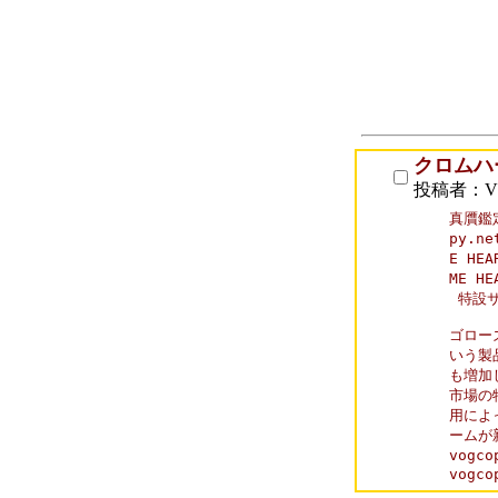
クロムハ
投稿者：VO
真贋鑑定
py.n
E HE
ME H
 特設
ゴロー
いう製
も増加
市場の
用によ
ームが
vogc
vogco