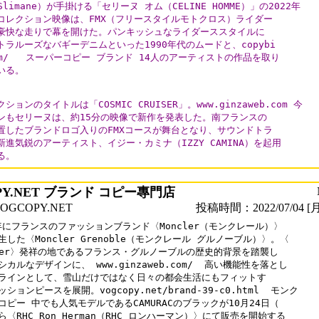
 Slimane）が手掛ける「セリーヌ オム（CELINE HOMME）」の2022年

コレクション映像は、FMX（フリースタイルモトクロス）ライダー

豪快な走りで幕を開けた。パンキッシュなライダーススタイルに

トラルーズなバギーデニムといった1990年代のムードと、copybi

om/   スーパーコピー ブランド 14人のアーティストの作品を取り

いる。

ションのタイトルは「COSMIC CRUISER」。www.ginzaweb.com 今

ンもセリーヌは、約15分の映像で新作を発表した。南フランスの

置したブランドロゴ入りのFMXコースが舞台となり、サウンドトラ

新進気鋭のアーティスト、イジー・カミナ（IZZY CAMINA）を起用

る。
PY.NET ブランド コピー專門店
GCOPY.NET
投稿時間：2022/07/04 [月
0年にフランスのファッションブランド〈Moncler（モンクレール）〉

生した〈Moncler Grenoble（モンクレール グルノーブル）〉。〈

cler〉発祥の地であるフランス・グルノーブルの歴史的背景を踏襲し

カルなデザインに、 www.ginzaweb.com/  高い機能性を落とし

ラインとして、雪山だけではなく日々の都会生活にもフィットす

ションピースを展開。vogcopy.net/brand-39-c0.html  モンク

コピー 中でも人気モデルであるCAMURACのブラックが10月24日（

ら〈RHC Ron Herman（RHC ロンハーマン）〉にて販売を開始する
