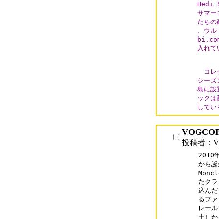
Hedi
サマー
たちの
、ウル
bi.c
入れて
　コレク
シーズ
島に設
ックは
してい
VOGCO
投稿者：VO
201
から誕
Mon
たクラシ
込んだ
るファッ
レール
土）か