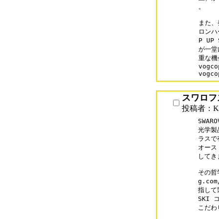
。

また、
ロンハー
P UP
が一堂
重な機
vogco
vogco
スワロフ
投稿者：KI
SWAR
光学製品
ラスで
オース
してき
その哲
g.co
指して製
SKI
こだわ