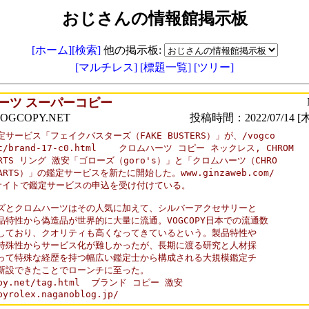
おじさんの情報館掲示板
[ホーム]
[検索]
他の掲示板:
[マルチレス]
[標題一覧]
[ツリー]
ーツ スーパーコピー
GCOPY.NET
投稿時間：2022/07/14 [木
サービス「フェイクバスターズ（FAKE BUSTERS）」が、/vogco

et/brand-17-c0.html    クロムハーツ コピー ネックレス, CHROM

ARTS リング 激安「ゴローズ（goro's）」と「クロムハーツ（CHRO

EARTS）」の鑑定サービスを新たに開始した。www.ginzaweb.com/  

サイトで鑑定サービスの申込を受け付けている。

ズとクロムハーツはその人気に加えて、シルバーアクセサリーと

品特性から偽造品が世界的に大量に流通。VOGCOPY日本での流通数

しており、クオリティも高くなってきているという。製品特性や

特殊性からサービス化が難しかったが、長期に渡る研究と人材採

って特殊な経歴を持つ幅広い鑑定士から構成される大規模鑑定チ

新設できたことでローンチに至った。

opy.net/tag.html  ブランド コピー 激安

pyrolex.naganoblog.jp/