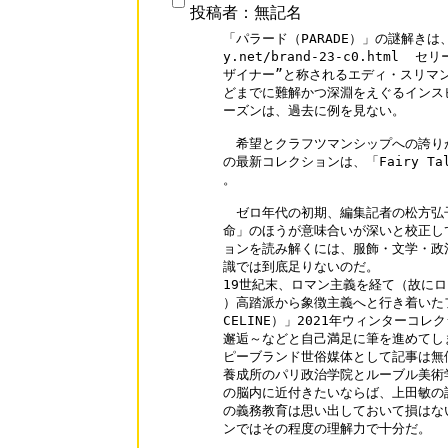
投稿者：無記名
「パラード（PARADE）」の謎解きは、
y.net/brand-23-c0.html	セリーヌ コピー パーカー“芸術に最も近いデ

ザイナー”と称されるエディ・スリマン（H
どまでに難解かつ深淵をえぐるインス
ーズンは、過去に例を見ない。

　希望とクラフツマンシップへの誇り
の最新コレクションは、「Fairy T
。

　ゼロ年代の初期、編集記者の松方弘
命」のほうが意味合いが深いと校正し
ョンを読み解くには、服飾・文学・政
識では到底足りないのだ。

19世紀末、ロマン主義を経て（故にロ
）高踏派から象徴主義へと行き着いた
CELINE）」2021年ウィンターコレクショ
邂逅～などと自己満足に筆を進めてしまえば、 vo
ピーブランド世俗媒体として記事は無
養成所のパリ政治学院とルーブル美術
の脳内に近付きたいならば、上田敏の訳
の義務教育は思い出しておいて損はな