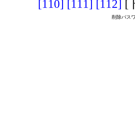
[110]
[111]
[112]
[
削除パスワ