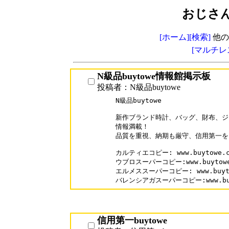
おじさ
[ホーム]
[検索]
他の
[マルチレ
N級品buytowe情報館掲示板
投稿者：N級品buytowe
N級品buytowe

新作ブランド時計、バッグ、財布、ジ
情報満載！

品質を重視、納期も厳守、信用第一を
カルティエコピー: www.buytowe.com
ウブロスーパーコピー:www.buytowe.c
エルメススーパーコピー: www.buytowe
信用第一buytowe