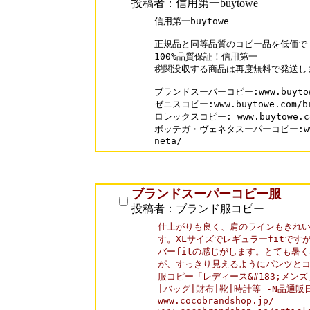
投稿者：信用第一buytowe
信用第一buytowe

正規品と同等品質のコピー品を低価で 
100%品質保証！信用第一

税関没収する商品は再度無料で発送しま
ブランドスーパーコピー:www.buytowe
ゼニスコピー:www.buytowe.com/bra
ロレックスコピー: www.buytowe.com
ボッテガ・ヴェネタスーパーコピー:www.bu
neta/
ブランドスーパーコピー服
投稿者：ブランド服コピー
仕上がりも良く、肩のラインもきれい
す。XLサイズでレギュラーfitです
バーfitの感じがします。とても暑く
が、すっきり見えるようにパンツとコ
服コピー「レディース&#183;メン
|バッグ|財布|靴|時計等 -N品通販
www.cocobrandshop.jp/
